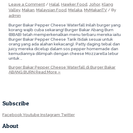
Leave a Comment
/
Halal
,
Hawker Food
,
Johor
,
Klang
Valley
,
Makan
,
Malaysian Food
,
Melaka
,
MyMakanTV
/ By
admin
Burger Bakar Pepper Cheese Waterfall Inilah burger yang
korang wajib cuba sekarang! Burger Bakar Abang Burn
(BBAB) telah memperkenalkan menu terbaru mereka iaitu
Burger Bakar Pepper Cheese Tarik (tidak sesuai untuk
orang yang ada alahan kekacang). Patty daging tebal dan
juicy mereka dicelup dalam sos pepper homemade dan
kemudiannya dilimpah dengan cheese Mozzarella lebur
untuk …
Burger Bakar Pepper Cheese Waterfall di Burger Bakar
ABANG BURN
Read More »
Subscribe
Facebook
Youtube
Instagram
Twitter
About