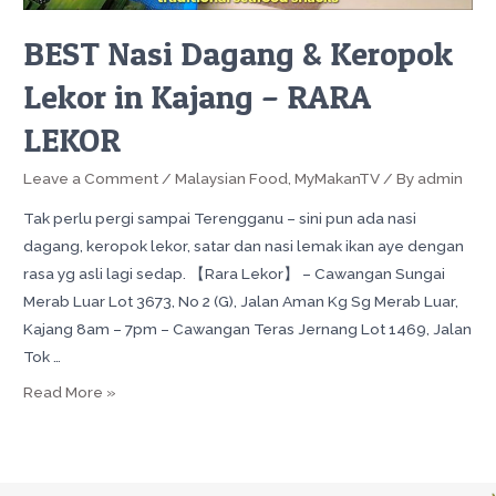
BEST Nasi Dagang & Keropok
Lekor in Kajang – RARA
LEKOR
Leave a Comment
/
Malaysian Food
,
MyMakanTV
/ By
admin
Tak perlu pergi sampai Terengganu – sini pun ada nasi
dagang, keropok lekor, satar dan nasi lemak ikan aye dengan
rasa yg asli lagi sedap. 【Rara Lekor】 – Cawangan Sungai
Merab Luar Lot 3673, No 2 (G), Jalan Aman Kg Sg Merab Luar,
Kajang 8am – 7pm – Cawangan Teras Jernang Lot 1469, Jalan
Tok …
Read More »