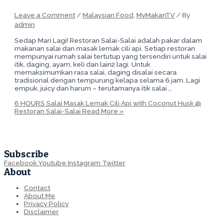
Leave a Comment
/
Malaysian Food
,
MyMakanTV
/ By
admin
Sedap Mari Lagi! Restoran Salai-Salai adalah pakar dalam
makanan salai dan masak lemak cili api. Setiap restoran
mempunyai rumah salai tertutup yang tersendiri untuk salai
itik, daging, ayam, keli dan lain2 lagi. Untuk
memaksimumkan rasa salai, daging disalai secara
tradisional dengan tempurung kelapa selama 6 jam. Lagi
empuk, juicy dan harum – terutamanya itik salai …
6 HOURS Salai Masak Lemak Cili Api with Coconut Husk @
Restoran Salai-Salai
Read More »
Subscribe
Facebook
Youtube
Instagram
Twitter
About
Contact
About Me
Privacy Policy
Disclaimer