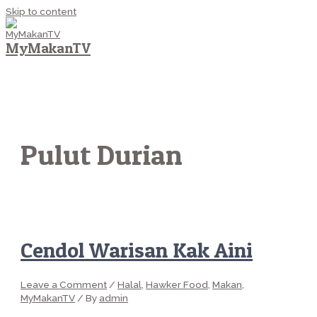
Skip to content
MyMakanTV
MAIN MENU
Pulut Durian
Cendol Warisan Kak Aini
Leave a Comment
/
Halal
,
Hawker Food
,
Makan
,
MyMakanTV
/ By
admin