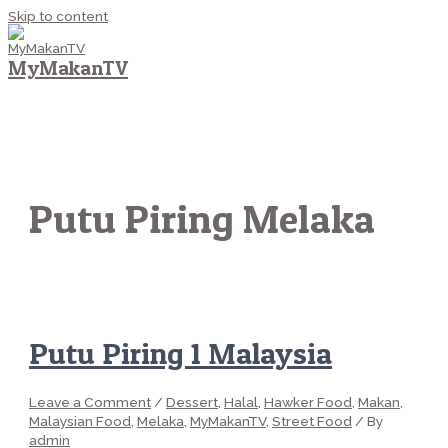
Skip to content
MyMakanTV
MAIN MENU
Putu Piring Melaka
Putu Piring 1 Malaysia
Leave a Comment
/
Dessert
,
Halal
,
Hawker Food
,
Makan
,
Malaysian Food
,
Melaka
,
MyMakanTV
,
Street Food
/ By
admin