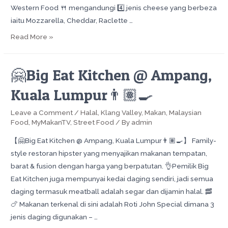
Western Food 🍴 mengandungi 4️⃣ jenis cheese yang berbeza
iaitu Mozzarella, Cheddar, Raclette …
Read More »
🤗Big Eat Kitchen @ Ampang,
Kuala Lumpur👨🏽‍🍳
Leave a Comment
/
Halal
,
Klang Valley
,
Makan
,
Malaysian
Food
,
MyMakanTV
,
Street Food
/ By
admin
【🤗Big Eat Kitchen @ Ampang, Kuala Lumpur👨🏽‍🍳】 Family-
style restoran hipster yang menyajikan makanan tempatan,
barat & fusion dengan harga yang berpatutan. 👌Pemilik Big
Eat Kitchen juga mempunyai kedai daging sendiri, jadi semua
daging termasuk meatball adalah segar dan dijamin halal. 🥓
🍗 Makanan terkenal di sini adalah Roti John Special dimana 3
jenis daging digunakan – …