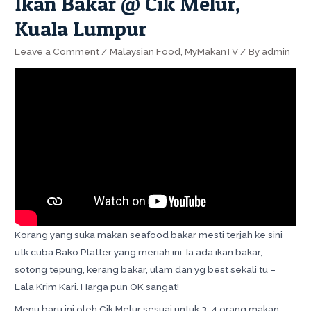
Ikan Bakar @ Cik Melur,
Kuala Lumpur
Leave a Comment
/
Malaysian Food
,
MyMakanTV
/ By
admin
Korang yang suka makan seafood bakar mesti terjah ke sini
utk cuba Bako Platter yang meriah ini. Ia ada ikan bakar,
sotong tepung, kerang bakar, ulam dan yg best sekali tu –
Lala Krim Kari. Harga pun OK sangat!
Menu baru ini oleh Cik Melur sesuai untuk 3-4 orang makan.