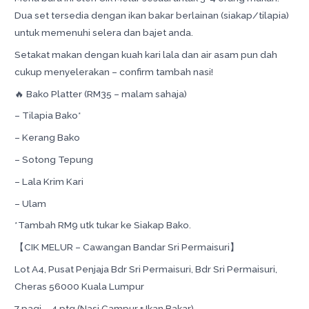
Dua set tersedia dengan ikan bakar berlainan (siakap/tilapia)
untuk memenuhi selera dan bajet anda.
Setakat makan dengan kuah kari lala dan air asam pun dah
cukup menyelerakan – confirm tambah nasi!
🔥 Bako Platter (RM35 – malam sahaja)
– Tilapia Bako*
– Kerang Bako
– Sotong Tepung
– Lala Krim Kari
– Ulam
*Tambah RM9 utk tukar ke Siakap Bako.
【CIK MELUR – Cawangan Bandar Sri Permaisuri】
Lot A4, Pusat Penjaja Bdr Sri Permaisuri, Bdr Sri Permaisuri,
Cheras 56000 Kuala Lumpur
7 pagi – 4 ptg (Nasi Campur + Ikan Bakar)