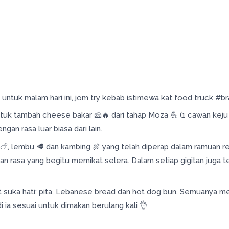
untuk malam hari ini, jom try kebab istimewa kat food truck #br
uk tambah cheese bakar 🧀🔥 dari tahap Moza 💪 (1 cawan keju
an rasa luar biasa dari lain.
, lembu 🥩 dan kambing 🍖 yang telah diperap dalam ramuan r
n rasa yang begitu memikat selera. Dalam setiap gigitan juga 
ikut suka hati: pita, Lebanese bread dan hot dog bun. Semuanya m
ia sesuai untuk dimakan berulang kali 👌