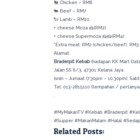
🐔 Chicken – RM6
🐄 Beef – RM7
🐑 Lamb – RM10
+ cheese Moza 🧀(RM2)
+ cheese Supermoza 🧀🧀(RM4)
*Extra meat: RM2 (chicken/beef), RM3 
Alamat:
Braderpit Kebab
(hadapan KK Mart Dat
Jalan SS 6/3, 47301 Kelana Jaya
Isnin – Jumaat (7.30pm – 10.30pm), Sab
Tel: 013-2815110 (tempahan / pertanya
.
.
#MyMakanTV #Kebab #Braderpit #Kel
#Supper #MakanMalam #Halal #Seda
Related Posts: