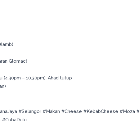
(lamb)
aran Glomac)
tu (4.30pm – 10.30pm), Ahad tutup
an)
anaJaya #Selangor #Makan #Cheese #KebabCheese #Moza #
p #CubaDulu