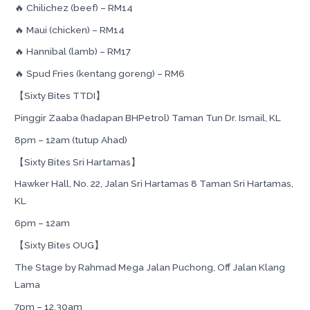
🔥 Chilichez (beef) – RM14
🔥 Maui (chicken) – RM14
🔥 Hannibal (lamb) – RM17
🔥 Spud Fries (kentang goreng) – RM6
【Sixty Bites TTDI】
Pinggir Zaaba (hadapan BHPetrol) Taman Tun Dr. Ismail, KL
8pm – 12am (tutup Ahad)
【Sixty Bites Sri Hartamas】
Hawker Hall, No. 22, Jalan Sri Hartamas 8 Taman Sri Hartamas,
KL
6pm – 12am
【Sixty Bites OUG】
The Stage by Rahmad Mega Jalan Puchong, Off Jalan Klang
Lama
7pm – 12.30am