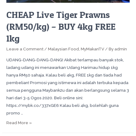
CHEAP Live Tiger Prawns
(RM50/kg) – BUY 4kg FREE
1kg
Leave a Comment
/
Malaysian Food
,
MyMakanTV
/ By
admin
UDANG-DANG-DANG-DANG! Akibat terlampau banyak stok,
ladang udang ini menawarkan Udang Harimau hidup 1kg
hanya RM50 sahaja. Kalau beli 4kg, FREE 1kg dan tiada had
pembelian! Promosi yang istimewa ini adalah terbuka kepada
semua pengguna Maybank2u dan akan berlangsung selama 3
hari dari 3-5 Ogos 2020. Beli online sini:
https://mybk.co/337xGE6 Kalau beli 4kg, bolehlah guna
promo …
Read More »