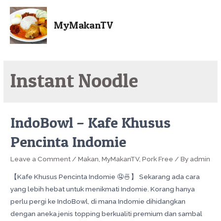
MyMakanTV
Instant Noodle
IndoBowl – Kafe Khusus
Pencinta Indomie
Leave a Comment
/
Makan
,
MyMakanTV
,
Pork Free
/ By
admin
【Kafe Khusus Pencinta Indomie 🤤🍜】 Sekarang ada cara
yang lebih hebat untuk menikmati Indomie. Korang hanya
perlu pergi ke IndoBowl, di mana Indomie dihidangkan
dengan aneka jenis topping berkualiti premium dan sambal