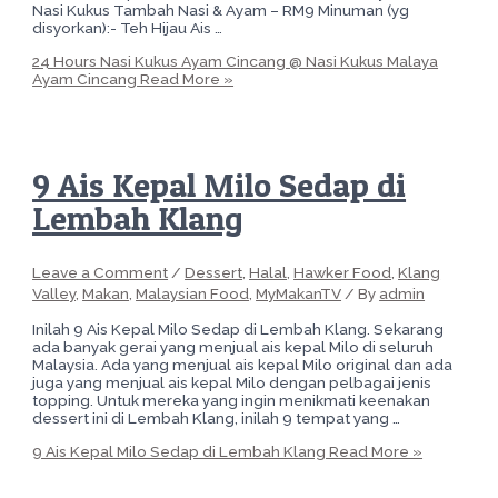
Nasi Kukus Tambah Nasi & Ayam – RM9 Minuman (yg
disyorkan):- Teh Hijau Ais …
24 Hours Nasi Kukus Ayam Cincang @ Nasi Kukus Malaya
Ayam Cincang
Read More »
9 Ais Kepal Milo Sedap di
Lembah Klang
Leave a Comment
/
Dessert
,
Halal
,
Hawker Food
,
Klang
Valley
,
Makan
,
Malaysian Food
,
MyMakanTV
/ By
admin
Inilah 9 Ais Kepal Milo Sedap di Lembah Klang. Sekarang
ada banyak gerai yang menjual ais kepal Milo di seluruh
Malaysia. Ada yang menjual ais kepal Milo original dan ada
juga yang menjual ais kepal Milo dengan pelbagai jenis
topping. Untuk mereka yang ingin menikmati keenakan
dessert ini di Lembah Klang, inilah 9 tempat yang …
9 Ais Kepal Milo Sedap di Lembah Klang
Read More »