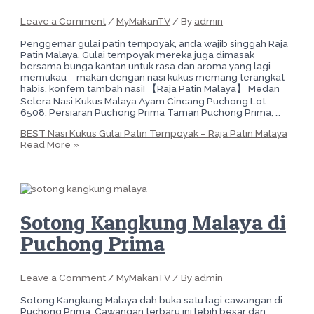
Leave a Comment
/
MyMakanTV
/ By
admin
Penggemar gulai patin tempoyak, anda wajib singgah Raja
Patin Malaya. Gulai tempoyak mereka juga dimasak
bersama bunga kantan untuk rasa dan aroma yang lagi
memukau – makan dengan nasi kukus memang terangkat
habis, konfem tambah nasi! 【Raja Patin Malaya】 Medan
Selera Nasi Kukus Malaya Ayam Cincang Puchong Lot
6508, Persiaran Puchong Prima Taman Puchong Prima, …
BEST Nasi Kukus Gulai Patin Tempoyak – Raja Patin Malaya
Read More »
Sotong Kangkung Malaya di
Puchong Prima
Leave a Comment
/
MyMakanTV
/ By
admin
Sotong Kangkung Malaya dah buka satu lagi cawangan di
Puchong Prima. Cawangan terbaru ini lebih besar dan