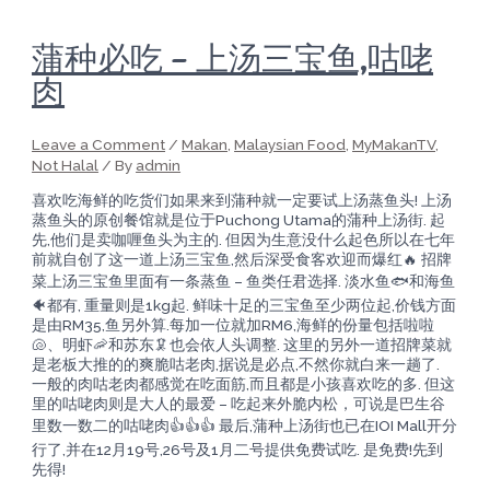
蒲种必吃 – 上汤三宝鱼,咕咾
肉
Leave a Comment
/
Makan
,
Malaysian Food
,
MyMakanTV
,
Not Halal
/ By
admin
喜欢吃海鲜的吃货们如果来到蒲种就一定要试上汤蒸鱼头! 上汤
蒸鱼头的原创餐馆就是位于Puchong Utama的蒲种上汤街. 起
先,他们是卖咖喱鱼头为主的. 但因为生意没什么起色所以在七年
前就自创了这一道上汤三宝鱼,然后深受食客欢迎而爆红🔥 招牌
菜上汤三宝鱼里面有一条蒸鱼 – 鱼类任君选择. 淡水鱼🐟和海鱼
🐠都有, 重量则是1kg起. 鲜味十足的三宝鱼至少两位起,价钱方面
是由RM35,鱼另外算.每加一位就加RM6,海鲜的份量包括啦啦
🐚、明虾🦐和苏东🦑也会依人头调整. 这里的另外一道招牌菜就
是老板大推的的爽脆咕老肉,据说是必点,不然你就白来一趟了.
一般的肉咕老肉都感觉在吃面筋,而且都是小孩喜欢吃的多. 但这
里的咕咾肉则是大人的最爱 – 吃起来外脆内松，可说是巴生谷
里数一数二的咕咾肉👍👍👍 最后,蒲种上汤街也已在IOI Mall开分
行了,并在12月19号,26号及1月二号提供免费试吃. 是免费!先到
先得!