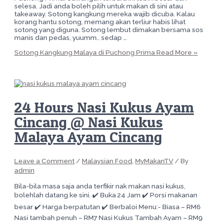
selesa. Jadi anda boleh pilih untuk makan di sini atau
takeaway. Sotong kangkung mereka wajib dicuba. Kalau
korang hantu sotong, memang akan terliur habis lihat
sotong yang diguna. Sotong lembut dimakan bersama sos
manis dan pedas, yuumm.. sedap …
Sotong Kangkung Malaya di Puchong Prima
Read More »
24 Hours Nasi Kukus Ayam
Cincang @ Nasi Kukus
Malaya Ayam Cincang
Leave a Comment
/
Malaysian Food
,
MyMakanTV
/ By
admin
Bila-bila masa saja anda terfikir nak makan nasi kukus,
bolehlah datang ke sini. ✔️ Buka 24 Jam ✔️ Porsi makanan
besar ✔️ Harga berpatutan ✔️ Berbaloi Menu:- Biasa – RM6
Nasi tambah penuh – RM7 Nasi Kukus Tambah Ayam – RM9