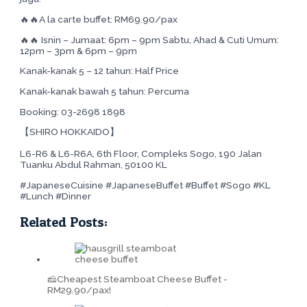
🔥🔥A la carte buffet: RM69.90/pax
🔥🔥 Isnin – Jumaat: 6pm – 9pm Sabtu, Ahad & Cuti Umum:
12pm – 3pm & 6pm – 9pm
Kanak-kanak 5 – 12 tahun: Half Price
Kanak-kanak bawah 5 tahun: Percuma
Booking: 03-2698 1898
【SHIRO HOKKAIDO】
L6-R6 & L6-R6A, 6th Floor, Compleks Sogo, 190 Jalan
Tuanku Abdul Rahman, 50100 KL
#JapaneseCuisine #JapaneseBuffet #Buffet #Sogo #KL
#Lunch #Dinner
Related Posts:
🧀Cheapest Steamboat Cheese Buffet -
RM29.90/pax!