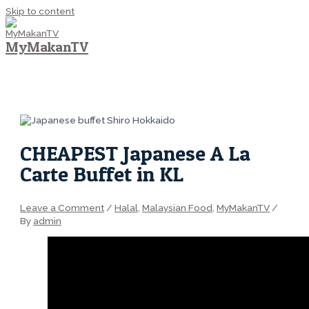
Skip to content
MyMakanTV
MAIN MENU
CHEAPEST Japanese A La
Carte Buffet in KL
Leave a Comment
/
Halal
,
Malaysian Food
,
MyMakanTV
/
By
admin