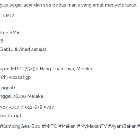
gup segar, acar dan sos pedas manis yang amat menyelerakan.
 – RM12
ah – RM8
M8
Sabtu & Ahad sahaja)
Fesyen MITC, 75450 Hang Tuah Jaya, Melaka
n?h=w22sztjgp
unggal)
Tunggal 76100 Melaka
-307 5747 / 012-678 5747
mis tutup)
al #KambingGearBox #MITC #Makan #MyMakanTV #AyamBakar #N