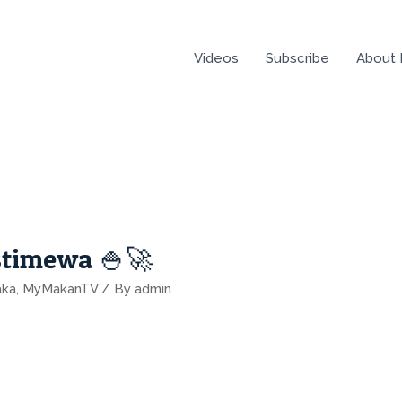
Videos
Subscribe
About
Istimewa 🍚🚀
aka
,
MyMakanTV
/ By
admin