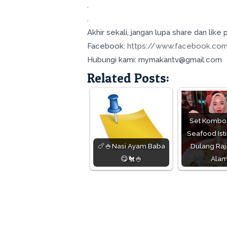
.
.
Akhir sekali, jangan lupa share dan like p
Facebook:
https://www.facebook.co
Hubungi kami: mymakantv@gmail.com
Related Posts:
Set Kombo
Seafood Ist
🍗🍚Nasi Ayam Baba
Dulang Raj
😋🐔🍚
Ala