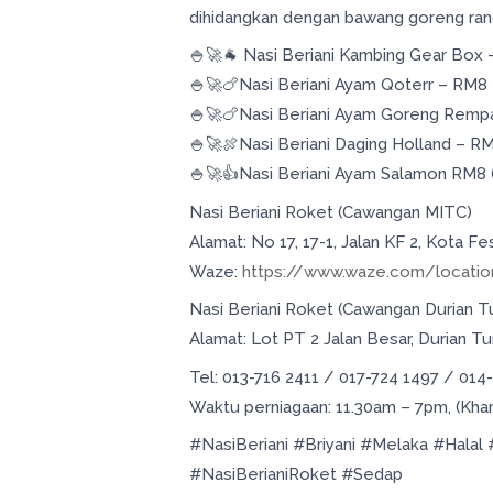
dihidangkan dengan bawang goreng ran
🍚🚀🐐 Nasi Beriani Kambing Gear Box
🍚🚀🍗Nasi Beriani Ayam Qoterr – RM8
🍚🚀🍗Nasi Beriani Ayam Goreng Remp
🍚🚀🍖Nasi Beriani Daging Holland – R
🍚🚀👍Nasi Beriani Ayam Salamon RM8 (
Nasi Beriani Roket (Cawangan MITC)
Alamat: No 17, 17-1, Jalan KF 2, Kota 
Waze:
https://www.waze.com/locatio
Nasi Beriani Roket (Cawangan Durian T
Alamat: Lot PT 2 Jalan Besar, Durian 
Tel: 013-716 2411 / 017-724 1497 / 014
Waktu perniagaan: 11.30am – 7pm, (Kha
#NasiBeriani #Briyani #Melaka #Hal
#NasiBerianiRoket #Sedap