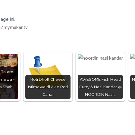
age ini.
m/mymakantv
 Talam
imewa -
Roti Dholl Cheese
AWESOME Fish Head
N
a Shah
Istimewa di Akie Roti
Curry & Nasi Kandar @
m
Canai
NOORDIN Nasi…