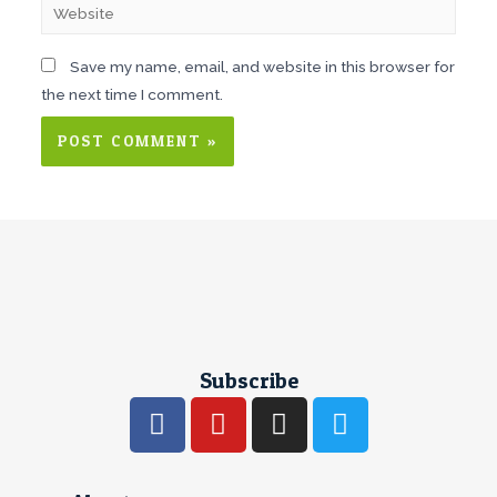
Save my name, email, and website in this browser for
the next time I comment.
Subscribe