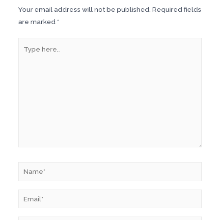
Your email address will not be published.
Required fields
are marked
*