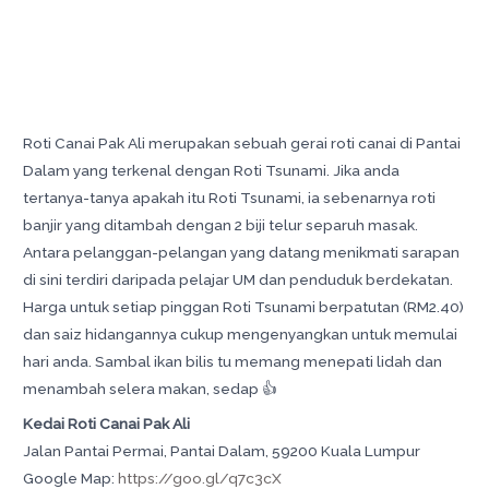
Roti Canai Pak Ali merupakan sebuah gerai roti canai di Pantai
Dalam yang terkenal dengan Roti Tsunami. Jika anda
tertanya-tanya apakah itu Roti Tsunami, ia sebenarnya roti
banjir yang ditambah dengan 2 biji telur separuh masak.
Antara pelanggan-pelangan yang datang menikmati sarapan
di sini terdiri daripada pelajar UM dan penduduk berdekatan.
Harga untuk setiap pinggan Roti Tsunami berpatutan (RM2.40)
dan saiz hidangannya cukup mengenyangkan untuk memulai
hari anda. Sambal ikan bilis tu memang menepati lidah dan
menambah selera makan, sedap 👍
Kedai Roti Canai Pak Ali
Jalan Pantai Permai, Pantai Dalam, 59200 Kuala Lumpur
Google Map:
https://goo.gl/q7c3cX